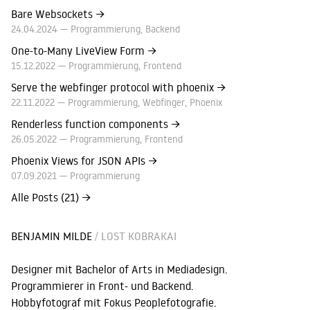
Bare Websockets
→
24.04.2024 —
Programmierung
Backend
One-to-Many LiveView Form
→
15.12.2022 —
Programmierung
Frontend
Serve the webfinger protocol with phoenix
→
22.11.2022 —
Programmierung
Webfinger
Phoenix
Renderless function components
→
26.05.2022 —
Programmierung
Frontend
Phoenix Views for JSON APIs
→
07.09.2021 —
Programmierung
Alle Posts (21)
→
BENJAMIN MILDE
/ LOST KOBRAKAI
Designer mit Bachelor of Arts in Mediadesign.
Programmierer in Front- und Backend.
Hobbyfotograf mit Fokus Peoplefotografie.