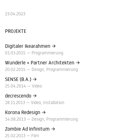
23.04.2023
PROJEKTE
Digitaler Ikearahmen
→
01.03.2015 —
Programmierung
Wunderle + Partner Architekten
→
20.02.2015 —
Design
Programmierung
SENSE (B.A.)
→
25.04.2014 —
Video
decrescendo
→
18.11.2013 —
Video
Installation
Korona Redesign
→
14.08.2013 —
Design
Programmierung
Zombie Ad Infinitum
→
25.02.2013 —
Film