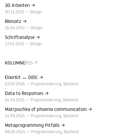
3D Arbeiten
→
30.11.2012 —
Design
Bleisatz
→
26.04.2012 —
Design
Schriftanalyse
→
13.01.2012 —
Design
↑
KOLUMNE
RSS
ElixirKit ↔ OIDC
→
03.05.2026 —
Programmierung
Backend
Data to Responses
→
24.03.2025 —
Programmierung
Backend
Matrjoschka of phoenix communication
→
14.09.2024 —
Programmierung
Backend
Metaprogramming Pitfalls
→
08.06.2024 —
Programmierung
Backend